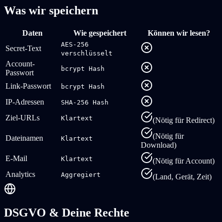
Was wir speichern
Daten
Wie gespeichert
Können wir lesen?
AES-256
Secret-Text
verschlüsselt
Account-
bcrypt Hash
Passwort
Link-Passwort
bcrypt Hash
IP-Adressen
SHA-256 Hash
Ziel-URLs
Klartext
(
Nötig für Redirect
)
(
Nötig für
Dateinamen
Klartext
Download
)
E-Mail
Klartext
(
Nötig für Account
)
Analytics
Aggregiert
(
Land, Gerät, Zeit
)
DSGVO & Deine Rechte