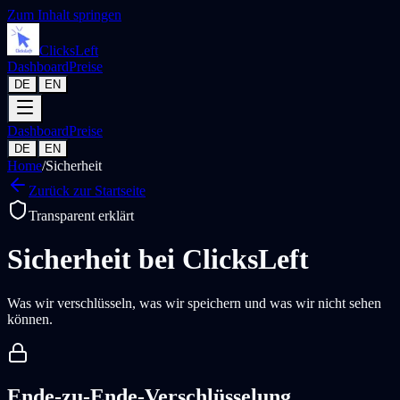
Zum Inhalt springen
Clicks
Left
Dashboard
Preise
DE
EN
Dashboard
Preise
DE
EN
Home
/
Sicherheit
Zurück zur Startseite
Transparent erklärt
Sicherheit bei ClicksLeft
Was wir verschlüsseln, was wir speichern und was wir nicht sehen
können.
Ende-zu-Ende-Verschlüsselung