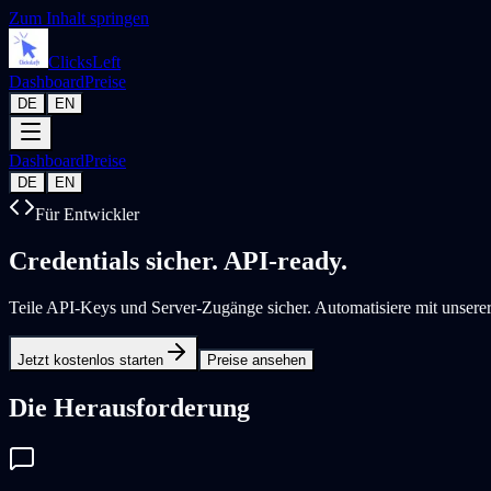
Zum Inhalt springen
Clicks
Left
Dashboard
Preise
DE
EN
Dashboard
Preise
DE
EN
Für Entwickler
Credentials sicher.
API-ready.
Teile API-Keys und Server-Zugänge sicher. Automatisiere mit unsere
Jetzt kostenlos starten
Preise ansehen
Die Herausforderung